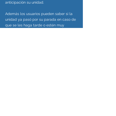
anticipación su unidad.
Además los usuarios pueden saber si la
unidad ya pasó por su parada en caso de
que se les haga tarde o estén muy
cercanos al horario de parada.
Usar la tecnología para lograr una mejora
en el servicio es lo que siempre
buscamos.
BLACKBOX
CONTROL DE
FLUJOS