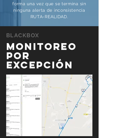
forma una vez que se termina sin
ninguna alerta de inconsistencia
RUTA-REALIDAD.
BLACKBOX
MONITOREO
POR
EXCEPCIÓN