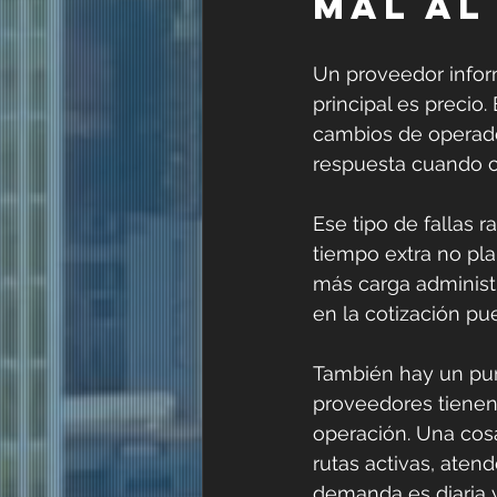
mal al
Un proveedor inform
principal es precio
cambios de operador
respuesta cuando c
Ese tipo de fallas 
tiempo extra no pla
más carga administr
en la cotización p
También hay un pun
proveedores tienen 
operación. Una cosa
rutas activas, aten
demanda es diaria y