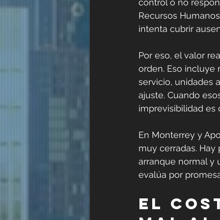
control o no respon
Recursos Humanos r
intenta cubrir ause
Por eso, el valor r
orden. Eso incluye r
servicio, unidades
ajuste. Cuando esos
imprevisibilidad es 
En Monterrey y Ap
muy cerradas. Hay 
arranque normal y u
evalúa por promesa
El cos