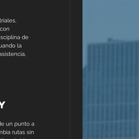
.
iales, 
 con 
sciplina de 
uando la 
sistencia, 
y
e un punto a 
mbia rutas sin 