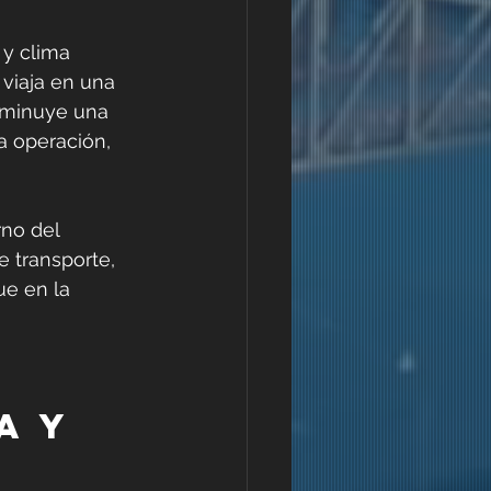
y clima 
 viaja en una 
isminuye una 
a operación, 
no del 
 transporte, 
e en la 
a y 