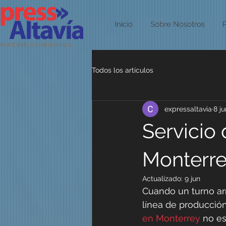
Inicio
Sobre Nosotros
Todos los artículos
expressaltavia
8 ju
Servicio
Monterr
Actualizado:
9 jun
Cuando un turno arr
línea de producción
en Monterrey
 no e