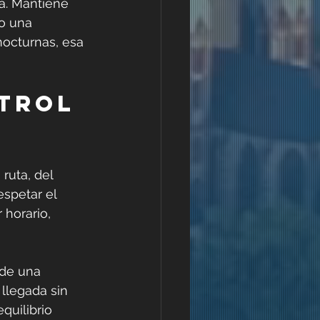
a. Mantiene 
o una 
nocturnas, esa 
trol 
ruta, del 
espetar el 
horario, 
 de una 
 llegada sin 
quilibrio 