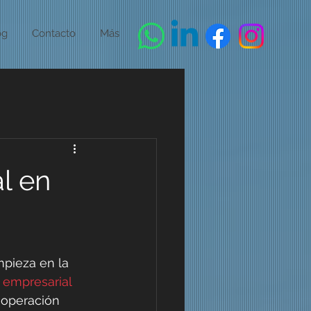
og
Contacto
Más
l en
mpieza en la 
 empresarial 
 operación 