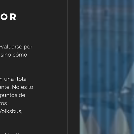
or 
evaluarse por 
, sino cómo 
n una flota 
nte. No es lo 
puntos de 
tos 
olksbus, 