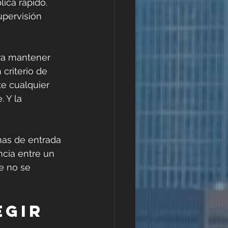
ica rápido. 
pervisión 
ara mantener 
criterio de 
e cualquier 
 Y la 
as de entrada 
cia entre un 
e no se 
egir 