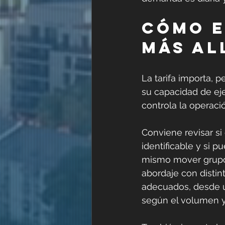
Cómo e
más al
La tarifa importa, p
su capacidad de eje
controla la operació
Conviene revisar si 
identificable y si p
mismo mover grupos
abordaje con distin
adecuados, desde u
según el volumen y 