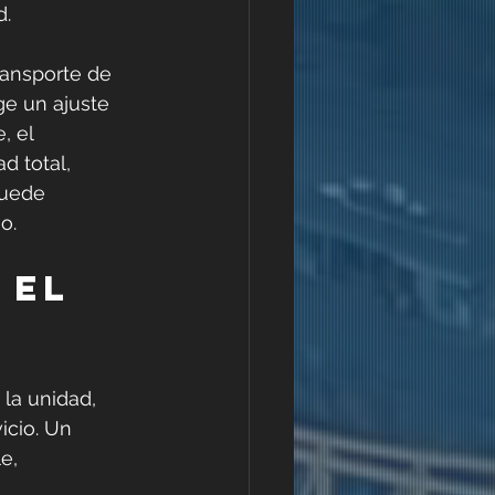
d.
ransporte de 
ge un ajuste 
, el 
d total, 
puede 
o.
 el 
 la unidad, 
icio. Un 
e, 