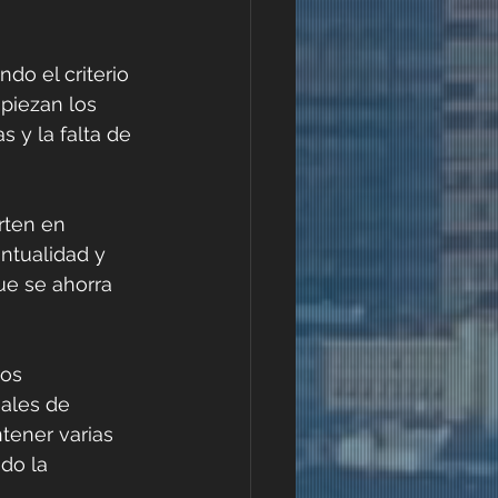
do el criterio 
piezan los 
 y la falta de 
rten en 
ntualidad y 
ue se ahorra 
os 
ales de 
tener varias 
do la 